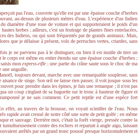
perçoit pas l'eau, couverte qu'elle est par une épaisse couche d'herbes
 mouvant, au-dessus de plusieurs mètres d'eau. L'expérience d'un Indien
 du diamètre d'une roue de voiture et qui supporteraient le poids d'un
hautes herbes ; ailleurs, c'est un feutrage de plantes fines entrelacées,
traces des Indiens, ou qui sont fréquentés par de grands animaux. Mais,
ores que je délaisse à présent, vols de perruches vertes, criardes, sans
s je ne parviens pas à le distinguer, ou bien il est inutile de tirer un
ut le corps est même en entier étendu sur une épaisse couche d'herbes ;
Je saisis mon
express-rifle
; une partie du crâne saute sous le choc de ma
e une anguille.
. Manoël, toujours devant, marche avec une remarquable souplesse, sans
 aisance de singe. Son œil ne laisse rien passer, il voit jusque sous les
écouvert pour prendre dans les épines, je fais une remarque ; il n'est pas
liqua un coup cinglant de sa baguette sur le tronc à hauteur de figure et
 cramponné je ne sais comment. Ce petit reptile est d'une espèce fort
ffet, au travers de la brousse, on voyait scintiller de l'eau. Nous
ès rapide avait creusé de notre côté une sorte de petit golfe ; en même
sque et sauvage. Derrière moi, c'était la forêt vierge, pressée contre la
 tumultueusement contre des rochers et repartait à angle aigu, laissant
'y trouvaient arrêtés par un grand tronc poussé presque horizontalement et