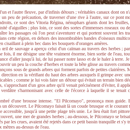
et l'autre fleuve, par d'infinis détours ; véritables canaux dont on n'a
ec un peu de précaution, de traverser d'une rive à l'autre, sur ce pont
droits, ce sont des Vitoria Régina, nénuphars géants dont les feuilles,
inité d'aiguilles ; plus loin, ce sont des sortes d'immenses roseaux ou de 
naître les passages où l'on peut s'aventurer et qui portent souvent les 
 dans cette région, en dehors des innombrables bandes d'oiseaux multicol
 cisaillant à plein bec dans les bouquets d'oranges amères.
 œil de sauvage a aperçu celui d'un caïman au travers des herbes ; parfoi
e fois, il me désigne une tête vraiment énorme, bien sortie de l'eau, to
chance d'aller jusqu'à lui, de lui passer notre lasso et de le haler à terre. 
ouvrir un peu la couche d'herbes et toute la bête glisse au travers comm
ançons sous de grands arbres qui forment parfois de petites clairières
a direction en la vérifiant du haut des arbres auxquels il grimpe avec une
plicables ; comme je lui vois faire un détour qui évitait un terrain bien d
is, s'approchant d'un gros arbre qu'il venait précisément d'éviter, il app
 verdâtre s'harmonisant avec celle de l'écorce à laquelle il se tenait
ombré d'une brousse intense. "El Pilcomayo", prononça mon guide. En e
un découvert. Le Pilcomayo faisait là un coude brusque et le courant tr
accessible, jusqu'à une petite plage très unie. Le lieu était fort pittore
ouvert, une mer de grandes herbes ; au-dessous, le Pilcomayo se brisait
nés par les crues, avaient été rejetés dans ce petit bassin tranquille et s
x mètres au-dessus de l'eau.