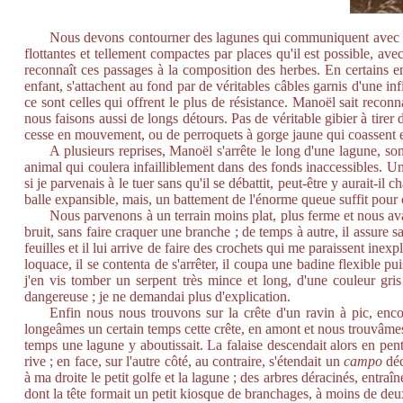
Nous devons contourner des lagunes qui communiquent avec l'un 
flottantes et tellement compactes par places qu'il est possible, av
reconnaît ces passages à la composition des herbes. En certains en
enfant, s'attachent au fond par de véritables câbles garnis d'une inf
ce sont celles qui offrent le plus de résistance. Manoël sait recon
nous faisons aussi de longs détours. Pas de véritable gibier à tirer
cesse en mouvement, ou de perroquets à gorge jaune qui coassent en
A plusieurs reprises, Manoël s'arrête le long d'une lagune, son
animal qui coulera infailliblement dans des fonds inaccessibles. Un
si je parvenais à le tuer sans qu'il se débattit, peut-être y aurait-il 
balle expansible, mais, un battement de l'énorme queue suffit pour 
Nous parvenons à un terrain moins plat, plus ferme et nous av
bruit, sans faire craquer une branche ; de temps à autre, il assure s
feuilles et il lui arrive de faire des crochets qui me paraissent inex
loquace, il se contenta de s'arrêter, il coupa une badine flexible pu
j'en vis tomber un serpent très mince et long, d'une couleur gris
dangereuse ; je ne demandai plus d'explication.
Enfin nous nous trouvons sur la crête d'un ravin à pic, enc
longeâmes un certain temps cette crête, en amont et nous trouvâmes 
temps une lagune y aboutissait. La falaise descendait alors en pente 
rive ; en face, sur l'autre côté, au contraire, s'étendait un
campo
déc
à ma droite le petit golfe et la lagune ; des arbres déracinés, entraî
dont la tête formait un petit kiosque de branchages, à moins de deu