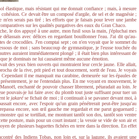
ol élastique, mais résistant qui me donnait confiance ; mais, à mesure
a cohésion. Ce devait être un composé d'argile, de sel et de magnésie ;
 m'en serais pas tiré ; les efforts que je faisais pour lever une jambe
 comparatives sur les qualités purgatives des eaux du Gran Chaco.
nche, le dos appuyé à une autre, mon fusil sous la main, j'épluchai mes
e délassais avec délices en regardant bouillonner l'eau. J'ai dit qu'au-
têtes de crocodiles. J'en comptai sept ; on n'en voyait que le sommet du
-dessous de moi ; sans beaucoup de gymnastique, je l'eusse touchée du
es autres auraient immédiatement plongé ; il était bien plus intéressant de
ui que je dominais ne lui causaient même aucune émotion.
ait des yeux bien ouverts qui montraient leur cercle jaune. Elle allait,
ocha de la rive, prit pied et tout doucement, sortit de l'eau. Je voyais
ante. Cependant il me manquait ma carabine, demeurée sur les épaules de
is présentement, je ne l'entendais plus. En me voyant en mouvement, le
; Manoël, enchanté de pouvoir chasser librement, pétaradait au loin. Je
ue pouvais-je lui faire avec du plomb tout juste suffisant pour tuer un
ent le
jakaré
se fichait de moi ; il continuait à se pavaner devant moi, à
assait encore, avec l'espoir qu'un grain pénétrerait peut-être jusqu'au
Il repassa encore, son œil gauche me regardait et me parut goguenard ;
monstre qui se tortillait, me montrant tantôt son dos, tantôt son ventre
ette posture, mais pour un court instant ; la vessie se vide de son air et
moyen de plusieurs baguettes fichées en terre dans la direction. En effet
contré des Indiens Tobas, non loin et, sur la lagune, ils avaient une