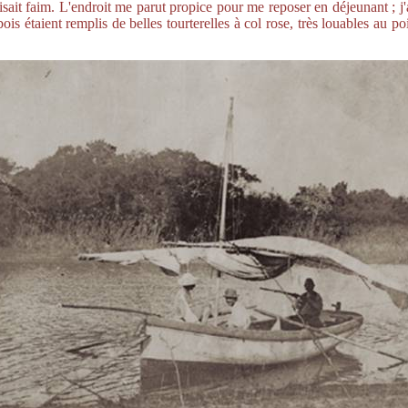
sait faim. L'endroit me parut propice pour me reposer en déjeunant ; j'avi
is étaient remplis de belles tourterelles à col rose, très louables au poin