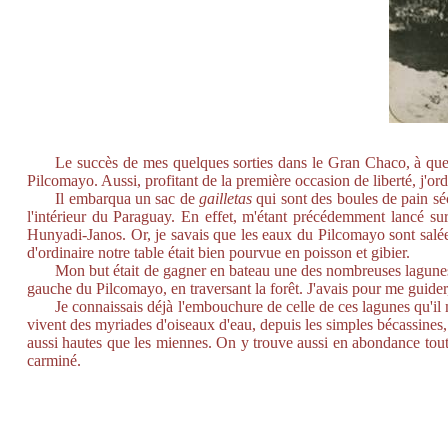
Le succès de mes quelques sorties dans le Gran Chaco, à quel
Pilcomayo. Aussi, profitant de la première occasion de liberté, j'o
Il embarqua un sac de
gailletas
qui sont des boules de pain sé
l'intérieur du Paraguay. En effet, m'étant précédemment lancé su
Hunyadi-Janos. Or, je savais que les eaux du Pilcomayo sont salées. 
d'ordinaire notre table était bien pourvue en poisson et gibier.
Mon but était de gagner en bateau une des nombreuses lagunes qu
gauche du Pilcomayo, en traversant la forêt. J'avais pour me guide
Je connaissais déjà l'embouchure de celle de ces lagunes qu'il 
vivent des myriades d'oiseaux d'eau, depuis les simples bécassines, l
aussi hautes que les miennes. On y trouve aussi en abondance toutes
carminé.