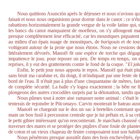
Nous quittions Asunción après le déjeuner et nous n'avions qu'à n
faisait et nous nous organisions pour dormir dans le canot ; ce n'é
rabattions horizontalement la grande vergue de la voile latine qui, 
les bancs du canot manquaient de moelleux, on s'y allongeait mal,
presque complètement leur efficacité, car les moustiques piquaient 
au milieu d'un épais nuage de moustiques, de
barigouis
et de tous
voltigeant autour de la proie que nous étions. Nous ne cessions de
littéralement dévorés. Manoël fit une espèce de torche qui déga
impatience le jour, pour reposer un peu. De temps en temps, on e
reprises, il y eut des grattements contre le fond de la coque. "
El jak
Enfin, le petit jour nous apporta le repos. Manoël qui était plu
sans bruit ma carabine et, du doigt, il m'indiquait par une fente de
bord de l'eau. Il n'était pas à plus d'une cinquantaine de mètres, f
de complète sécurité. La balle s'y logea exactement ; la bête ne 
plongeons des autres crocodiles surpris par la détonation, tandis qu
Nous pûmes tout à notre aise ramasser notre animal : c'était le 
tenterais de rejoindre le Pilcomayo. Carvin monterait le bateau auss
Manoël se chargeait sur le dos un sac à bretelles contenant qu
main un bon fusil à percussion centrale que je lui prêtais et, à sa ce
le petit gibier intéressant qu'on rencontrerait. Je marchais chaussé
traverser des mares et se protéger des piqûres d'une foule de plantes
de coton et un vieux chapeau de feutre composaient tout son habil
Nous pénétrons presque aussitôt dans des bois enchevêtrés, épin