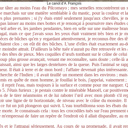
Le canot d’A. François
our tâter au moins l'eau du Pilcomayo ; mes semelles rencontrèrent un s
 je marchais sur une matière semblable à du mastic, pour la couleur et l
plus prenantes ; si j'y étais entré seulement jusqu'aux chevilles, je ne
 pas laisser au moins mes bottes et je renonçai à poursuivre mes études
ieil arbre et, les jambes pendantes, bien en selle sur une maîtresse bra
rugal, mais ce que j'avais sous les yeux était vraiment très bien et je m
s espèces de bûches qu'en y regardant attentivement, je reconnus être des 
taient clos ; on eût dit des bûches. L'une d'elles était exactement au
le moindre attrait. D'ailleurs la bête tuée n'aurait pu être retrouvée et l
e des têtes de pieux. Mes coquilles d’œufs tombant sur le crâne de cel
oup plus grosse avançait, venant me reconnaître, sans doute ; celle-là av
ssait, ainsi que les larges dentelures de la queue. Puis l'animal se rappr
ueur. Il était à terre et de mon bord ; l'affaire devenait plus intéress
erche de l'Indien ; il avait tiraillé un moment dans les environs ; ma
e mis en quête de mon homme, je fouillai le bois, j'appelai, vainement 
e il reprit l'eau, mais toujours à la surface et comme pour me narguer. Q
5. J'étais furieux ; je pestais contre le misérable Manoël, car positivem
s de le tirer néanmoins et de lui raboter l’œil avec mon plomb s'il rep
voir une ligne de tir horizontale, de niveau avec le crâne du monstre. 
 ce fut un joli plongeon qui suivit. L'eau tourbillonna sous les ébats du 
 morte. Je connaissais cela : tous les crocodiles tués sur l'eau prennent c
 m'empressai de faire un repère de l'endroit où il allait disparaître, au 
et je l'attrapai sérieusement. Au cours de sa promenade, il avait ren