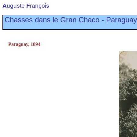
A
uguste
F
rançois
Chasses dans le Gran Chaco - Paraguay
Paraguay, 1894