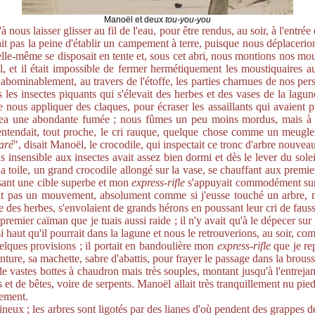
Manoël et deux
tou-you-you
ous laisser glisser au fil de l'eau, pour être rendus, au soir, à l'entrée
tait pas la peine d'établir un campement à terre, puisque nous déplacer
elle-même se disposait en tente et, sous cet abri, nous montions nos mou
 et il était impossible de fermer hermétiquement les moustiquaires aut
abominablement, au travers de l'étoffe, les parties charnues de nos perso
 les insectes piquants qui s'élevait des herbes et des vases de la lagun
 nous appliquer des claques, pour écraser les assaillants qui avaient p
gea une abondante fumée ; nous fûmes un peu moins mordus, mais à mo
ntendait, tout proche, le cri rauque, quelque chose comme un meugleme
aré
", disait Manoël, le crocodile, qui inspectait ce tronc d'arbre nouveau
s insensible aux insectes avait assez bien dormi et dès le lever du soleil
 la toile, un grand crocodile allongé sur la vase, se chauffant aux premi
aisant une cible superbe et mon
express-rifle
s'appuyait commodément sur le
fit pas un mouvement, absolument comme si j'eusse touché un arbre, ma
e des herbes, s'envolaient de grands hérons en poussant leur cri de faus
premier caïman que je tuais aussi raide ; il n'y avait qu'à le dépecer sur
i haut qu'il pourrait dans la lagune et nous le retrouverions, au soir, 
elques provisions ; il portait en bandoulière mon
express-rifle
que je rep
inture, sa machette, sabre d'abattis, pour frayer le passage dans la brous
 de vastes bottes à chaudron mais très souples, montant jusqu'à l'entrej
 et de bêtes, voire de serpents. Manoël allait très tranquillement nu pie
lement.
eux ; les arbres sont ligotés par des lianes d'où pendent des grappes de