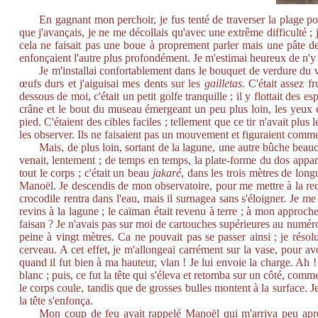
En gagnant mon perchoir, je fus tenté de traverser la plage p
que j'avançais, je ne me décollais qu'avec une extrême difficulté ;
cela ne faisait pas une boue à proprement parler mais une pâte des 
enfonçaient l'autre plus profondément. Je m'estimai heureux de n'y
Je m'installai confortablement dans le bouquet de verdure du v
œufs durs et j'aiguisai mes dents sur les
gailletas
. C'était assez f
dessous de moi, c'était un petit golfe tranquille ; il y flottait de
crâne et le bout du museau émergeant un peu plus loin, les yeux é
pied. C'étaient des cibles faciles ; tellement que ce tir n'avait plus 
les observer. Ils ne faisaient pas un mouvement et figuraient comm
Mais, de plus loin, sortant de la lagune, une autre bûche beauc
venait, lentement ; de temps en temps, la plate-forme du dos apparai
tout le corps ; c'était un beau
jakaré
, dans les trois mètres de long
Manoël. Je descendis de mon observatoire, pour me mettre à la rech
crocodile rentra dans l'eau, mais il surnagea sans s'éloigner. Je m
revins à la lagune ; le caïman était revenu à terre ; à mon approch
faisan ? Je n'avais pas sur moi de cartouches supérieures au numéro 
peine à vingt mètres. Ca ne pouvait pas se passer ainsi ; je résolu
cerveau. A cet effet, je m'allongeai carrément sur la vase, pour a
quand il fut bien à ma hauteur, vlan ! Je lui envoie la charge. Ah !
blanc ; puis, ce fut la tête qui s'éleva et retomba sur un côté, comme
le corps coule, tandis que de grosses bulles montent à la surface. Je
la tête s'enfonça.
Mon coup de feu avait rappelé Manoël qui m'arriva peu après 