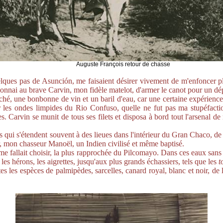
Auguste François retour de chasse
ques pas de Asunción, me faisaient désirer vivement de m'enfoncer plu
rdonnai au brave Carvin, mon fidèle matelot, d'armer le canot pour un d
ché, une bonbonne de vin et un baril d'eau, car une certaine expérien
r les ondes limpides du Rio Confuso, quelle ne fut pas ma stupéfactio
Carvin se munit de tous ses filets et disposa à bord tout l'arsenal de m
i s'étendent souvent à des lieues dans l'intérieur du Gran Chaco, de la 
r, mon chasseur Manoël, un Indien civilisé et même baptisé.
me fallait choisir, la plus rapprochée du Pilcomayo. Dans ces eaux sans c
es hérons, les aigrettes, jusqu'aux plus grands échassiers, tels que les
t
 les espèces de palmipèdes, sarcelles, canard royal, blanc et noir, de l